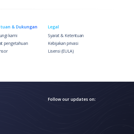
tuan & Dukungan
Legal
ungi kami
Syarat & Ketentuan
at pengetahuan
Kebijakan privasi
nsor
Lisensi (EULA)
Follow our updates on: