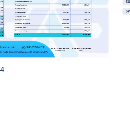
S
S
24