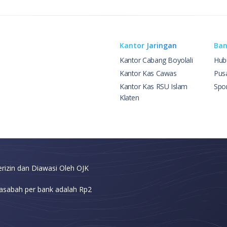
Kantor Jaringan
Ban
Kantor Cabang Boyolali
Hub
Kantor Kas Cawas
Pus
Kantor Kas RSU Islam
Spo
Klaten
rizin dan Diawasi Oleh OJK
asabah per bank adalah Rp2