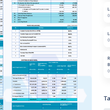
L
0
L
0
R
B
0
Ta