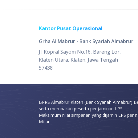
Kantor Pusat Operasional
Grha Al Mabrur - Bank Syariah Almabrur
Jl. Kopral Sayom No.16, Bareng Lor,
Klaten Utara, Klaten, Jawa Tengah
57438
BPRS Almabrur Klaten (Bank Syariah Almabrur) Be
serta merupakan peserta penjaminan LPS
Maksimum nilai simpanan yang dijamin LPS per n
Miliar